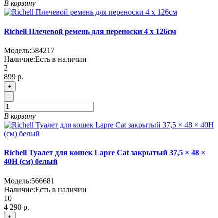
В корзину
Richell Плечевой ремень для переноски 4 х 126см
Модель:
584217
Наличие:
Есть в наличии
2
899 р.
+
-
В корзину
Richell Туалет для кошек Lapre Cat закрытый 37,5 × 48 ×
40H (см) белый
Модель:
566681
Наличие:
Есть в наличии
10
4 290 р.
+