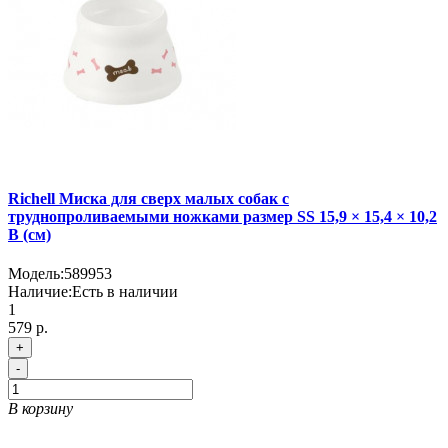
Richell Миска для сверх малых собак с
труднопроливаемыми ножками размер SS 15,9 × 15,4 × 10,2
В (см)
Модель:
589953
Наличие:
Есть в наличии
1
579 р.
+
-
В корзину