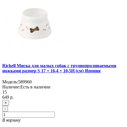
Richell Миска для малых собак с труднопроливаемыми
ножками размер S 17 × 16,4 × 10,5H (см) Япония
Модель:
589960
Наличие:
Есть в наличии
15
649 р.
+
-
В корзину